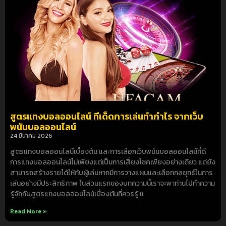
สูตรแทงบอลออนไลน์ ทีเด็ดการเล่นทำกำไร จากเว็บ
พนันบอลออนไลน์
24 มีนาคม 2026
สูตรแทงบอลออนไลน์เบื้องต้น และการเลือกเว็บพนันบอลออนไลน์ที่ดี
การแทงบอลออนไลน์ไม่เพียงแต่เป็นการเสี่ยงโชคเพียงอย่างเดียว แต่ยัง
สามารถสร้างรายได้ให้กับผู้เล่นหากมีการวางแผนและเลือกกลยุทธ์ในการ
เล่นอย่างมีประสิทธิภาพ ในส่วนแรกของบทความนี้เราจะพาท่านไปทำความ
รู้จักกับสูตรแทงบอลออนไลน์เบื้องต้นที่ควรรู้ แ
Read More »