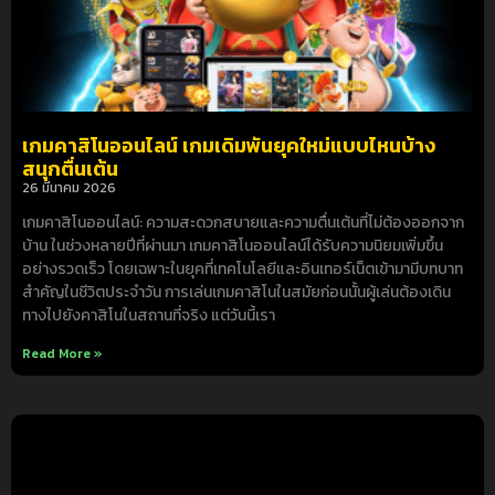
เกมคาสิโนออนไลน์ เกมเดิมพันยุคใหม่แบบไหนบ้าง
สนุกตื่นเต้น
26 มีนาคม 2026
เกมคาสิโนออนไลน์: ความสะดวกสบายและความตื่นเต้นที่ไม่ต้องออกจาก
บ้าน ในช่วงหลายปีที่ผ่านมา เกมคาสิโนออนไลน์ได้รับความนิยมเพิ่มขึ้น
อย่างรวดเร็ว โดยเฉพาะในยุคที่เทคโนโลยีและอินเทอร์เน็ตเข้ามามีบทบาท
สำคัญในชีวิตประจำวัน การเล่นเกมคาสิโนในสมัยก่อนนั้นผู้เล่นต้องเดิน
ทางไปยังคาสิโนในสถานที่จริง แต่วันนี้เรา
Read More »