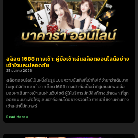
สล็อต 1688 ทางเข้า: คู่มือเข้าเล่นสล็อตออนไลน์อย่าง
เข้าใจและปลอดภัย
25 มีนาคม 2026
สล็อตออนไลน์เป็นหนึ่งในรูปแบบความบันเทิงที่เข้าถึงได้ง่ายกว่าเดิมมาก
ในยุคดิจิทัล และคำว่า สล็อต 1688 ทางเข้า ถือเป็นคำที่ผู้เล่นมักพบเมื่อ
มองหาเส้นทางเข้าเล่นผ่านเว็บไซต์ ผู้ให้บริการมักมีลิงก์ทางเข้าเฉพาะที่ถูก
ออกแบบมาเพื่อให้ผู้เล่นเข้าถึงเกมได้อย่างรวดเร็ว การเข้าใช้งานผ่านทาง
เข้าเหล่านี้มักมาพร้
Read More »