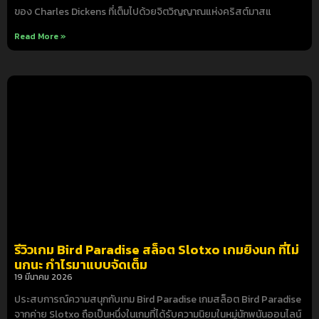
ของ Charles Dickens ที่เต็มไปด้วยจิตวิญญาณแห่งคริสต์มาสแ
Read More »
รีวิวเกม Bird Paradise สล็อต Slotxo เกมยิงนก ที่ไม่
นกนะ กำไรมาแบบจัดเต็ม
19 มีนาคม 2026
ประสบการณ์ความสนุกกับเกม Bird Paradise เกมสล็อต Bird Paradise
จากค่าย Slotxo ถือเป็นหนึ่งในเกมที่ได้รับความนิยมในหมู่นักพนันออนไลน์