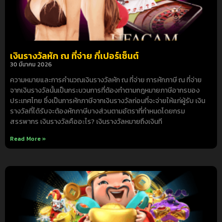
เงินรางวัลหัก ณ ที่จ่าย กี่เปอร์เซ็นต์
30 มีนาคม 2026
ความหมายและการคำนวณเงินรางวัลหัก ณ ที่จ่าย การหักภาษี ณ ที่จ่าย
จากเงินรางวัลนั้นเป็นกระบวนการที่ต้องทำตามกฎหมายภาษีอากรของ
ประเทศไทย ซึ่งเป็นการหักภาษีจากเงินรางวัลก่อนที่จะจ่ายให้แก่ผู้รับ เงิน
รางวัลที่ได้รับจะต้องหักภาษีบางส่วนตามอัตราที่กำหนดโดยกรม
สรรพากร เงินรางวัลคืออะไร? เงินรางวัลหมายถึงเงินที
Read More »