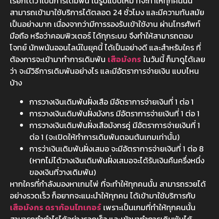
เรียกได้ว่าเป็นการเดิมพัน ในรูปแบบใหม่ ที่จะทำให้ทุกคนนั้น
สามารถเข้ามาใช้บริการได้ตลอด 24 ชั่วโมง และมีความทันสมัย
เป็นอย่างมาก เนื่องจากว่ามีการรองรับเข้าใช้งาน ผ่านโทรศัพท์
มือถือ หรือว่าคอมพิวเตอร์ ได้ทุกระบบ จึงทำให้สามารถตอบ
โจทย์ นักพนันออนไลน์ในยุคนี้ ได้เป็นอย่างดี และสำหรับใคร ที่
ต้องการจะเข้ามาทำการเดิมพัน
เสือมังกร
ในวันนี้ ก็มาดูได้เลย
ว่า จะมีวิธีการเดิมพันอย่างไร และมีอัตราการจ่ายเงิน แบบไหน
บ้าง
การวางเงินเดิมพันฝั่งเสือ มีอัตราการจ่ายเงินที่ 1 ต่อ 1
การวางเงินเดิมพันฝั่งมังกร มีอัตราการจ่ายเงินที่ 1 ต่อ 1
การวางเงินเดิมพันฝั่งเสือมังกรคู่ มีอัตราการจ่ายเงินที่ 1
ต่อ 1 (จะเปิดให้ทำการเดิมพันตอนต้นเกมเท่านั้น)
การว่าเงินเดิมพันฝั่งเสมอ จะมีอัตราการจ่ายเงินที่ 1 ต่อ 8
(หากไม่ได้วางเงินเดิมพันฝั่งเสมอจะได้รับเงินคืนครึ่งหนึ่ง
ของเงินที่วางเดิมพัน)
หากใครที่กำลังมองหาเกมไพ่ ที่จะทำให้ทุกคนนั้น สามารถรวยได้
อย่างรวดเร็ว ก็อยากจะแนะนำให้ทุกคน ได้เข้ามาใช้บริการกับ
เสือมังกร ดราก้อนไทเกอร์
เพราะเป็นเกมที่ทำให้ทุกคนนั้น
สามารถทำกำไรได้อย่างรวดเร็ว และเข้ามาทำการเดิมพันได้