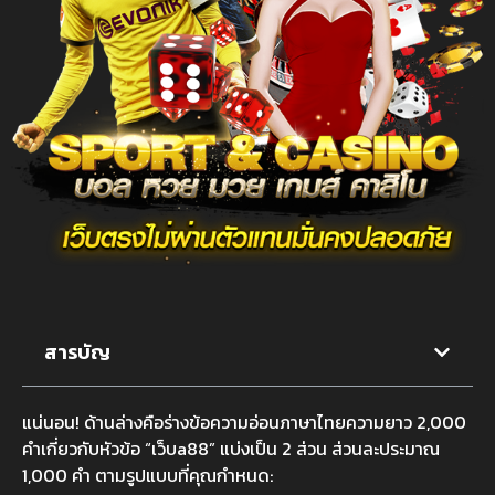
สารบัญ
แน่นอน! ด้านล่างคือร่างข้อความอ่อนภาษาไทยความยาว 2,000
คำเกี่ยวกับหัวข้อ “เว็บa88” แบ่งเป็น 2 ส่วน ส่วนละประมาณ
1,000 คำ ตามรูปแบบที่คุณกำหนด: