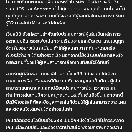
ไม่ว่าจะใช้งานผ่านคอมพิวเตอร์หรือโทรศัพท์มือถือ รองรับทั้ง
ระบบ iOS และ Android ทำให้ผู้เล่นสามารถสนุกกับเกมโปรดได้
ทุกที่ทุกเวลา การออกแบบนี้ยังช่วยให้ผู้เล่นมือใหม่สามารถเรียน
รู้วิธีการเล่นได้ง่ายและไม่ซับซ้อน
เว็บa88 ยังให้ความสำคัญกับประสบการณ์ผู้เล่นเป็นหลัก การ
ออกแบบอินเตอร์เฟซเน้นความเรียบง่ายและชัดเจน แถบเมนูถูก
จัดเรียงอย่างเป็นระเบียบ ทำให้ผู้เล่นสามารถค้นหาเกมหรือ
ฟีเจอร์ต่าง ๆ ได้อย่างรวดเร็ว นอกจากนี้ยังมีระบบค้นหาและตัว
กรองเกมที่ช่วยให้ผู้เล่นสามารถเลือกเกมที่สนใจได้ทันที
สำหรับผู้ที่ชื่นชอบเกมคาสิโนสด เว็บa88 มีห้องเกมให้เลือก
มากมาย พร้อมดีลเลอร์ที่มีความเชี่ยวชาญและเป็นมิตร ผู้เล่น
สามารถสนทนาและแลกเปลี่ยนประสบการณ์ระหว่างการเล่น
ทำให้การเล่นเกมมีความสนุกสนานและตื่นเต้นยิ่งขึ้น นอกจากนี้
ยังมีฟีเจอร์สถิติและข้อมูลการเล่นที่ช่วยให้ผู้เล่นสามารถวางแผน
และตัดสินใจเดิมพันได้อย่างแม่นยำ
เกมสล็อตออนไลน์บนเว็บa88 เป็นอีกหนึ่งไฮไลต์ที่ไม่ควรพลาด
เกมแต่ละเกมมีธีมและเรื่องราวที่น่าสนใจ พร้อมกราฟิกสวยงาม