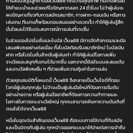
การสนับสนุนลูกค้าของเว็บa88 ก็ถือว่ามีคุณภาพ ทีมงานพร้อม
ให้คำแนะนำและช่วยแก้ไขปัญหาตลอด 24 ชั่วโมง ไม่ว่าผู้เล่นจะ
พบปัญหาเกี่ยวกับการสมัครสมาชิก, การฝาก-ถอนเงิน หรือการ
เล่นเกม ทีมงานก็พร้อมตอบสนองอย่างรวดเร็ว ทำให้ผู้เล่นรู้สึก
มั่นใจและได้รับประสบการณ์การเล่นที่ราบรื่น
ในส่วนของโปรโมชั่นและโบนัส เว็บa88 มีการจัดกิจกรรมและข้อ
เสนอพิเศษอย่างต่อเนื่อง ทั้งโบนัสต้อนรับสมาชิกใหม่ โบนัสเงิน
ฝาก หรือโปรโมชั่นสำหรับผู้เล่นเก่า ทำให้ผู้เล่นมีโอกาสเพิ่ม
รางวัลและสนุกกับเกมได้มากขึ้น นอกจากนี้ยังมีระบบสะสมแต้ม
และรางวัลพิเศษอื่น ๆ ที่ช่วยเพิ่มความคุ้มค่าในการเล่น
ด้วยคุณสมบัติทั้งหมดนี้ เว็บa88 จึงกลายเป็นเว็บไซต์ที่ตอบ
โจทย์ผู้เล่นทุกกลุ่ม ไม่ว่าจะเป็นผู้เล่นมือใหม่ที่ต้องการเริ่มต้น
อย่างง่ายดาย หรือผู้เล่นมืออาชีพที่ต้องการความท้าทายและ
โอกาสในการชนะรางวัลใหญ่ ทุกคนสามารถค้นหาความบันเทิงที่
ตรงใจได้จากเว็บa88
หนึ่งในจุดเด่นสำคัญของเว็บa88 คือระบบการใช้งานที่ทันสมัย
และเป็นมิตรกับผู้เล่น ทุกหน้าจอออกแบบมาให้ง่ายต่อการเข้าถึง