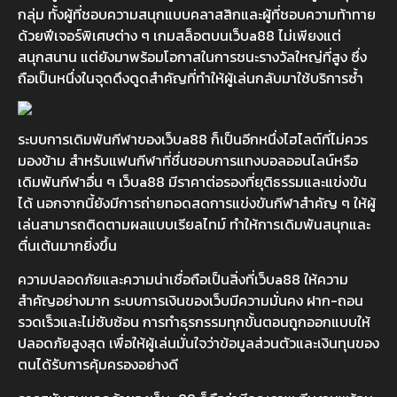
กลุ่ม ทั้งผู้ที่ชอบความสนุกแบบคลาสสิกและผู้ที่ชอบความท้าทาย
ด้วยฟีเจอร์พิเศษต่าง ๆ เกมสล็อตบนเว็บa88 ไม่เพียงแต่
สนุกสนาน แต่ยังมาพร้อมโอกาสในการชนะรางวัลใหญ่ที่สูง ซึ่ง
ถือเป็นหนึ่งในจุดดึงดูดสำคัญที่ทำให้ผู้เล่นกลับมาใช้บริการซ้ำ
ระบบการเดิมพันกีฬาของเว็บa88 ก็เป็นอีกหนึ่งไฮไลต์ที่ไม่ควร
มองข้าม สำหรับแฟนกีฬาที่ชื่นชอบการแทงบอลออนไลน์หรือ
เดิมพันกีฬาอื่น ๆ เว็บa88 มีราคาต่อรองที่ยุติธรรมและแข่งขัน
ได้ นอกจากนี้ยังมีการถ่ายทอดสดการแข่งขันกีฬาสำคัญ ๆ ให้ผู้
เล่นสามารถติดตามผลแบบเรียลไทม์ ทำให้การเดิมพันสนุกและ
ตื่นเต้นมากยิ่งขึ้น
ความปลอดภัยและความน่าเชื่อถือเป็นสิ่งที่เว็บa88 ให้ความ
สำคัญอย่างมาก ระบบการเงินของเว็บมีความมั่นคง ฝาก-ถอน
รวดเร็วและไม่ซับซ้อน การทำธุรกรรมทุกขั้นตอนถูกออกแบบให้
ปลอดภัยสูงสุด เพื่อให้ผู้เล่นมั่นใจว่าข้อมูลส่วนตัวและเงินทุนของ
ตนได้รับการคุ้มครองอย่างดี