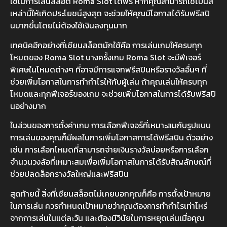
ใช้ในการเล่นสล็อต Roma Slot ได้ฟรี หากคุณสามารถใช้โบนัส
เหล่านี้ให้เกิดประโยชน์สูงสุด จะช่วยให้คุณมีโอกาสได้รับฟรีสปิ
นมากขึ้นโดยไม่ต้องใช้เงินลงทุนมาก
เทคนิคอีกอย่างที่เซียนสล็อตมักใช้คือ การเล่นเกมให้ครบทุก
โหมดของ Roma Slot บางครั้งเกม Roma Slot จะมีฟีเจอร์
พิเศษในโหมดต่างๆ ที่อาจมีการแจกฟรีสปินหรือรางวัลอื่นๆ ที่
ช่วยเพิ่มโอกาสในการทำกำไรให้กับผู้เล่น ถ้าคุณเล่นให้ครบทุก
โหมดและทุกฟีเจอร์ของเกม จะช่วยเพิ่มโอกาสในการได้รับฟรีสปิ
นอย่างมาก
ในส่วนของการตั้งค่าเกม การเลือกฟีเจอร์ที่เหมาะสมกับรูปแบบ
การเล่นของคุณก็มีผลในการเพิ่มโอกาสการได้ฟรีสปิน ตัวอย่าง
เช่น การเลือกโหมดที่สามารถจ่ายเงินรางวัลบ่อยหรือการเลือก
จำนวนวงล้อที่เหมาะสมเพื่อเพิ่มโอกาสในการได้รับสัญลักษณ์ที่
ช่วยปลดล็อกรางวัลใหญ่และฟรีสปิน
สุดท้ายนี้ สิ่งที่เซียนสล็อตไม่เคยบอกคุณก็คือ การตั้งเป้าหมาย
ในการเล่น ควรกำหนดเป้าหมายว่าคุณต้องการทำกำไรเท่าไหร่
จากการเล่นในแต่ละวัน และต้องมีวินัยในการหยุดเล่นเมื่อคุณ