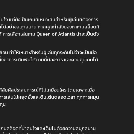
นใจ แต่ยังเป็นเกมที่เหมาะสมสำหรับผู้เล่นที่ต้องการ
ัลได้อย่างสนุกสนาน หากคุณกำลังมองหาเกมสล็อตที่
การเลือกเล่นเกม Queen of Atlantis น่าจะเป็นตัว
ซ้อน ทำให้เหมาะสำหรับผู้เล่นทุกระดับไม่ว่าจะเป็นมือ
ั้งค่าการเดิมพันได้ตามที่ต้องการ และควบคุมเกมได้
้สัมผัสประสบการณ์ที่ไม่เหมือนใคร โดยเฉพาะเมื่อ
้การเล่นไม่หยุดยั้งและตื่นเต้นตลอดเวลา ทุกการหมุน
ทุน
เกมสล็อตที่น่าสนใจและเต็มไปด้วยความสนุกสนาน