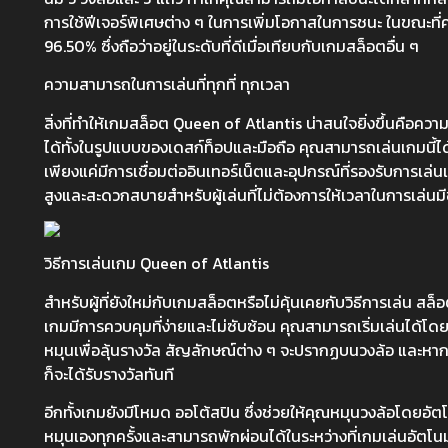
การใช้ฟีเจอร์พิเศษต่าง ๆ ในการเพิ่มโอกาสในการชนะ ในขณะที่ค
96.50% ซึ่งถือว่าอยู่ในระดับที่ดีเมื่อเทียบกับเกมสล็อตอื่น ๆ
ความสามารถในการเล่นที่ทุกที่ ทุกเวลา
สิ่งที่ทำให้เกมสล็อต Queen of Atlantis น่าสนใจยิ่งขึ้นคือค
ได้ทั้งในรูปแบบของเดสก์ท็อปและมือถือ คุณสามารถเล่นเกมนี้ได้ทุ
เพียงแค่มีการเชื่อมต่ออินเทอร์เน็ตและอุปกรณ์ที่รองรับการเล่น
สูงและสะดวกสบายสำหรับผู้เล่นที่ไม่ต้องการให้เวลาในการเล่นมี
วิธีการเล่นเกม Queen of Atlantis
สำหรับผู้ที่ยังใหม่กับเกมสล็อตหรือไม่คุ้นเคยกับวิธีการเล่น สล็อ
เกมมีการควบคุมที่ง่ายและไม่ซับซ้อน คุณสามารถเริ่มเล่นได้โด
หมุนเพื่อลุ้นรางวัล สัญลักษณ์ต่าง ๆ จะปรากฏบนวงล้อ และหาก
ก็จะได้รับรางวัลทันที
อีกทั้งเกมยังมีโหมด ออโต้สปิน ซึ่งช่วยให้คุณหมุนวงล้อโดยอัตโน
หมุนเองทุกครั้งและสามารถพักผ่อนได้ในระหว่างที่เกมเล่นอัตโนม