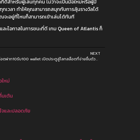
ี่ดีสำหรับผู้เล่นทุกคน ไม่ว่าจะเป็นมือใหม่หรือผู้มี
ทุกเวลา ทำให้คุณสามารถสนุกกับการลุ้นรางวัลได้
ุณจะอยู่ที่ไหนก็สามารถเข้าเล่นได้ทันที
และโอกาสในการชนะที่ดี เกม Queen of Atlantis ก็
NEXT
เว็บสล็อตฝาก10รับ100 wallet เปิดประตูสู่โลกสล็อตที่ง่ายขึ้นด้วยวอเล็ต
อใหม่
่นเต้น
ข้าใจและปลอดภัย