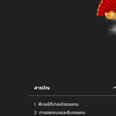
สารบัญ
ฟีเจอร์ที่น่าสนใจของเกม
การออกแบบและธีมของเกม