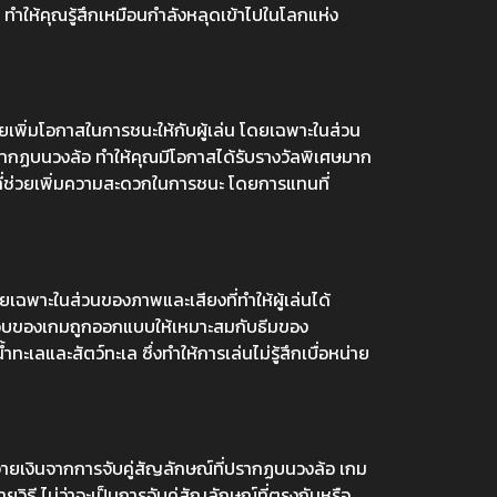
ทำให้คุณรู้สึกเหมือนกำลังหลุดเข้าไปในโลกแห่ง
ช่วยเพิ่มโอกาสในการชนะให้กับผู้เล่น โดยเฉพาะในส่วน
ปรากฏบนวงล้อ ทำให้คุณมีโอกาสได้รับรางวัลพิเศษมาก
d ที่ช่วยเพิ่มความสะดวกในการชนะ โดยการแทนที่
ฉพาะในส่วนของภาพและเสียงที่ทำให้ผู้เล่นได้
ะกอบของเกมถูกออกแบบให้เหมาะสมกับธีมของ
ะเลและสัตว์ทะเล ซึ่งทำให้การเล่นไม่รู้สึกเบื่อหน่าย
่ายเงินจากการจับคู่สัญลักษณ์ที่ปรากฏบนวงล้อ เกม
ิธี ไม่ว่าจะเป็นการจับคู่สัญลักษณ์ที่ตรงกันหรือ