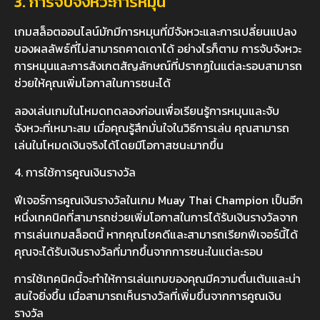
3. การจับจังหวะการหมุน
เกมสล็อตออนไลน์มักมีการหมุนที่มีจังหวะและการเปลี่ยนแปลง
ของผลลัพธ์ที่ไม่สามารถคาดเดาได้ อย่างไรก็ตาม การจับจังหวะ
การหมุนและการสังเกตสัญลักษณ์ที่ปรากฏในแต่ละรอบสามารถ
ช่วยให้คุณเพิ่มโอกาสในการชนะได้
ลองเล่นเกมในโหมดทดลองก่อนเพื่อเรียนรู้การหมุนและจับ
จังหวะที่เหมาะสม เมื่อคุณรู้สึกมั่นใจในวิธีการเล่น คุณสามารถ
เล่นในโหมดเงินจริงได้โดยมีโอกาสชนะมากขึ้น
4. การใช้การคูณเงินรางวัล
ฟีเจอร์การคูณเงินรางวัลในเกม Muay Thai Champion เป็นอีก
หนึ่งเทคนิคที่สามารถช่วยเพิ่มโอกาสในการได้รับเงินรางวัลจาก
การเล่นเกมสล็อตนี้ หากคุณโชคดีและสามารถเรียกฟีเจอร์นี้ได้
คุณจะได้รับเงินรางวัลที่มากขึ้นจากการชนะในแต่ละรอบ
การใช้เทคนิคนี้จะทำให้การเล่นเกมของคุณมีความตื่นเต้นและน่า
สนใจยิ่งขึ้น เมื่อสามารถเห็นรางวัลที่เพิ่มขึ้นจากการคูณเงิน
รางวัล