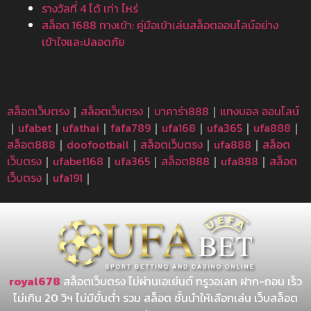
รางวัลที่ 4 ได้ เท่า ไหร่
สล็อต 1688 ทางเข้า: คู่มือเข้าเล่นสล็อตออนไลน์อย่าง
เข้าใจและปลอดภัย
สล็อตเว็บตรง
｜
สล็อตเว็บตรง
｜
บาคาร่า888
｜
แทงบอล ออนไลน์
｜
ufabet
｜
ufathai
｜
fafa789
｜
ufa168
｜
ufa365
｜
ufa888
｜
สล็อต888
｜
doofootball
｜
สล็อตเว็บตรง
｜
ufa888
｜
สล็อต
เว็บตรง
｜
ufabet168
｜
ufa365
｜
สล็อต888
｜
ufa888
｜
สล็อต
เว็บตรง
｜
ufa191
｜
royal678
สล็อตเว็บตรง ไม่ผ่านเอเย่นต์ ทรูวอเลท ฝาก-ถอน เร็ว
ไม่เกิน 20 วิฯ ไม่มีขั้นต่ำ รวม สล็อต ชั้นนำให้เลือกเล่น เว็บสล็อต