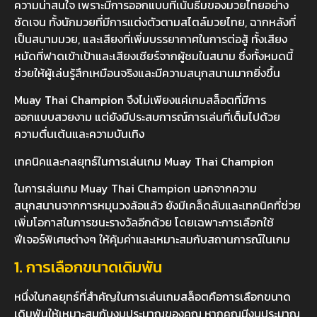
ความน่าสนใจ เพราะมีการออกแบบที่เน้นธีมของมวยไทยอย่าง
ชัดเจน ทั้งนักมวยที่มีการแต่งตัวตามสไตล์มวยไทย, ฉากหลังที่
เป็นสนามมวย, และเสียงที่เพิ่มบรรยากาศในการต่อสู้ ทั้งเสียง
หมัดที่ฟาดเข้าเป้าและเสียงเชียร์จากผู้ชมในสนาม ซึ่งทั้งหมดนี้
ช่วยให้ผู้เล่นรู้สึกเหมือนจริงและมีความสนุกสนานมากยิ่งขึ้น
Muay Thai Champion จึงไม่เพียงแค่เกมสล็อตที่มีการ
ออกแบบสวยงาม แต่ยังมีประสบการณ์การเล่นที่เต็มไปด้วย
ความตื่นเต้นและความบันเทิง
เทคนิคและกลยุทธ์ในการเล่นเกม Muay Thai Champion
ในการเล่นเกม Muay Thai Champion นอกจากความ
สนุกสนานจากการหมุนวงล้อแล้ว ยังมีเคล็ดลับและเทคนิคที่ช่วย
เพิ่มโอกาสในการชนะรางวัลอีกด้วย โดยเฉพาะการเลือกใช้
ฟีเจอร์พิเศษต่างๆ ให้คุ้มค่าและเหมาะสมกับสถานการณ์ในเกม
1. การเลือกขนาดเดิมพัน
หนึ่งในกลยุทธ์ที่สำคัญในการเล่นเกมสล็อตคือการเลือกขนาด
เดิมพันให้เหมาะสมกับงบประมาณของคุณ หากคุณมีงบประมาณ