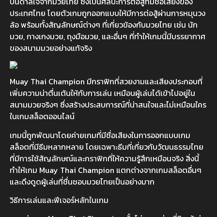
บันดาลใจจากมวยไทย ซึ่งเป็นศิลปะการต่อสู้ที่มีชื่อเสียงของ
ประเทศไทย โดยตัวเกมถูกออกแบบให้มีการต่อสู้ผ่านการหมุนวง
ล้อ พร้อมทั้งสัญลักษณ์ต่างๆ ที่เกี่ยวข้องกับมวยไทย เช่น นัก
มวย, กางเกงมวย, ถุงมือมวย, และอื่นๆ ที่ทำให้เกมนี้มีบรรยากาศ
ของสนามมวยอย่างแท้จริง
Muay Thai Champion มีกราฟิกที่สวยงามและเสียงประกอบที่
เพิ่มความน่าตื่นเต้นให้กับการเล่น เหมือนผู้เล่นได้เข้าไปอยู่ใน
สนามมวยจริงๆ ซึ่งสร้างประสบการณ์ที่น่าสนใจและไม่เหมือนใคร
ในเกมสล็อตออนไลน์
เกมนี้ถูกพัฒนาโดยค่ายเกมที่มีชื่อเสียงในการออกแบบเกม
สล็อตที่มีธีมหลากหลาย โดยเฉพาะธีมที่เกี่ยวกับวัฒนธรรมไทย
ที่มีการใช้สัญลักษณ์และกราฟิกที่ให้ความรู้สึกเหมือนจริง สิ่งนี้
ทำให้เกม Muay Thai Champion แตกต่างจากเกมสล็อตอื่นๆ
และดึงดูดผู้เล่นที่ชื่นชอบมวยไทยเป็นอย่างมาก
วิธีการเล่นและฟีเจอร์หลักในเกม