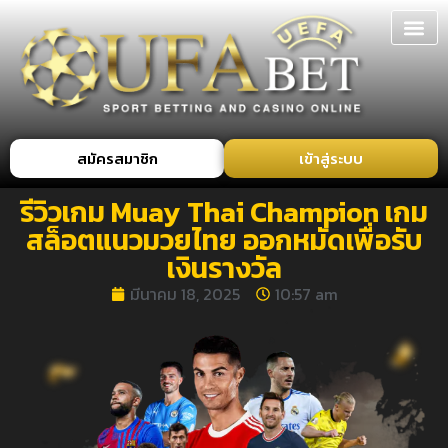
สมัครสมาชิก
เข้าสู่ระบบ
รีวิวเกม Muay Thai Champion เกม
สล็อตแนวมวยไทย ออกหมัดเพื่อรับ
เงินรางวัล
มีนาคม 18, 2025
10:57 am