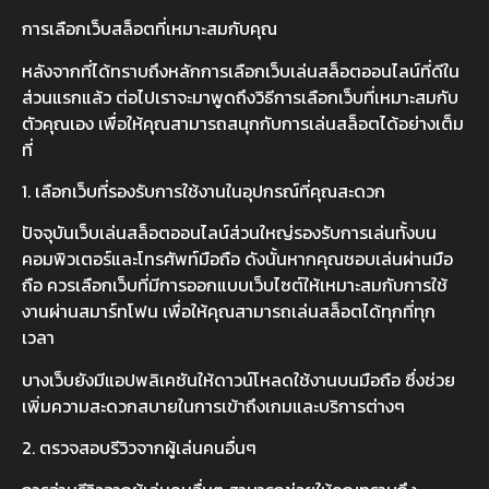
การเลือกเว็บสล็อตที่เหมาะสมกับคุณ
หลังจากที่ได้ทราบถึงหลักการเลือกเว็บเล่นสล็อตออนไลน์ที่ดีใน
ส่วนแรกแล้ว ต่อไปเราจะมาพูดถึงวิธีการเลือกเว็บที่เหมาะสมกับ
ตัวคุณเอง เพื่อให้คุณสามารถสนุกกับการเล่นสล็อตได้อย่างเต็ม
ที่
1. เลือกเว็บที่รองรับการใช้งานในอุปกรณ์ที่คุณสะดวก
ปัจจุบันเว็บเล่นสล็อตออนไลน์ส่วนใหญ่รองรับการเล่นทั้งบน
คอมพิวเตอร์และโทรศัพท์มือถือ ดังนั้นหากคุณชอบเล่นผ่านมือ
ถือ ควรเลือกเว็บที่มีการออกแบบเว็บไซต์ให้เหมาะสมกับการใช้
งานผ่านสมาร์ทโฟน เพื่อให้คุณสามารถเล่นสล็อตได้ทุกที่ทุก
เวลา
บางเว็บยังมีแอปพลิเคชันให้ดาวน์โหลดใช้งานบนมือถือ ซึ่งช่วย
เพิ่มความสะดวกสบายในการเข้าถึงเกมและบริการต่างๆ
2. ตรวจสอบรีวิวจากผู้เล่นคนอื่นๆ