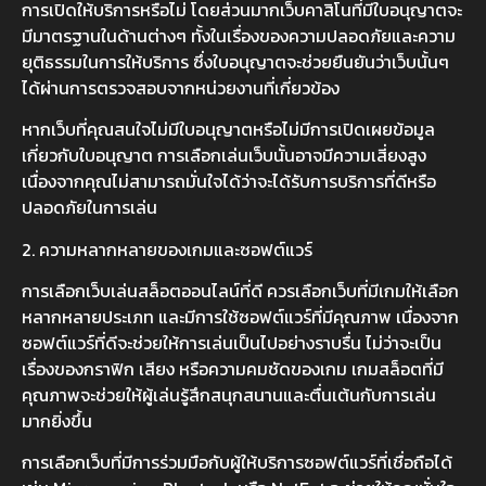
การเปิดให้บริการหรือไม่ โดยส่วนมากเว็บคาสิโนที่มีใบอนุญาตจะ
มีมาตรฐานในด้านต่างๆ ทั้งในเรื่องของความปลอดภัยและความ
ยุติธรรมในการให้บริการ ซึ่งใบอนุญาตจะช่วยยืนยันว่าเว็บนั้นๆ
ได้ผ่านการตรวจสอบจากหน่วยงานที่เกี่ยวข้อง
หากเว็บที่คุณสนใจไม่มีใบอนุญาตหรือไม่มีการเปิดเผยข้อมูล
เกี่ยวกับใบอนุญาต การเลือกเล่นเว็บนั้นอาจมีความเสี่ยงสูง
เนื่องจากคุณไม่สามารถมั่นใจได้ว่าจะได้รับการบริการที่ดีหรือ
ปลอดภัยในการเล่น
2. ความหลากหลายของเกมและซอฟต์แวร์
การเลือกเว็บเล่นสล็อตออนไลน์ที่ดี ควรเลือกเว็บที่มีเกมให้เลือก
หลากหลายประเภท และมีการใช้ซอฟต์แวร์ที่มีคุณภาพ เนื่องจาก
ซอฟต์แวร์ที่ดีจะช่วยให้การเล่นเป็นไปอย่างราบรื่น ไม่ว่าจะเป็น
เรื่องของกราฟิก เสียง หรือความคมชัดของเกม เกมสล็อตที่มี
คุณภาพจะช่วยให้ผู้เล่นรู้สึกสนุกสนานและตื่นเต้นกับการเล่น
มากยิ่งขึ้น
การเลือกเว็บที่มีการร่วมมือกับผู้ให้บริการซอฟต์แวร์ที่เชื่อถือได้